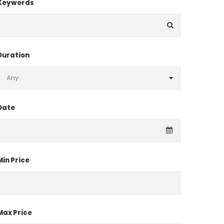
Keywords
Duration
Date
Min Price
Max Price