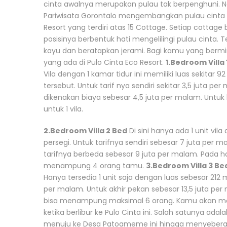
cinta awalnya merupakan pulau tak berpenghuni. 
Pariwisata Gorontalo mengembangkan pulau cinta me
Resort yang terdiri atas 15 Cottage. Setiap cottag
posisinya berbentuk hati mengelilingi pulau cinta.
kayu dan beratapkan jerami. Bagi kamu yang bermina
yang ada di Pulo Cinta Eco Resort.
1.Bedroom Villa 
Vila dengan 1 kamar tidur ini memiliki luas sekitar 92
tersebut. Untuk tarif nya sendiri sekitar 3,5 juta p
dikenakan biaya sebesar 4,5 juta per malam. Untuk ha
untuk 1 vila.
2.Bedroom Villa 2 Bed
Di sini hanya ada 1 unit vil
persegi. Untuk tarifnya sendiri sebesar 7 juta per 
tarifnya berbeda sebesar 9 juta per malam. Pada hari
menampung 4 orang tamu.
3.Bedroom Villa 3 Be
Hanya tersedia 1 unit saja dengan luas sebesar 212 met
per malam. Untuk akhir pekan sebesar 13,5 juta per ma
bisa menampung maksimal 6 orang. Kamu akan me
ketika berlibur ke Pulo Cinta ini. Salah satunya ad
menuju ke Desa Patoameme ini hingga menyeber