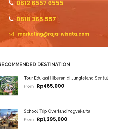
0812 6557 6555
0818 365 557
marketing@raja-wisata.com
RECOMMENDED DESTINATION
Tour Edukasi Hiburan di Jungleland Sentul
Rp465,000
From
School Trip Overland Yogyakarta
Rp1,295,000
From