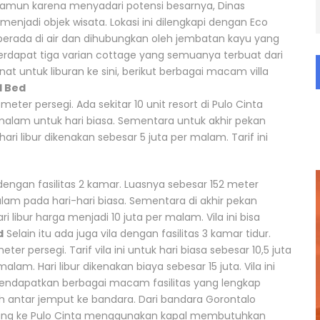
Namun karena menyadari potensi besarnya, Dinas
njadi objek wisata. Lokasi ini dilengkapi dengan Eco
e berada di air dan dihubungkan oleh jembatan kayu yang
 Terdapat tiga varian cottage yang semuanya terbuat dari
t untuk liburan ke sini, berikut berbagai macam villa
1 Bed
 meter persegi. Ada sekitar 10 unit resort di Pulo Cinta
er malam untuk hari biasa. Sementara untuk akhir pekan
ri libur dikenakan sebesar 5 juta per malam. Tarif ini
a dengan fasilitas 2 kamar. Luasnya sebesar 152 meter
malam pada hari-hari biasa. Sementara di akhir pekan
 libur harga menjadi 10 juta per malam. Vila ini bisa
d
Selain itu ada juga vila dengan fasilitas 3 kamar tidur.
er persegi. Tarif vila ini untuk hari biasa sebesar 10,5 juta
lam. Hari libur dikenakan biaya sebesar 15 juta. Vila ini
ndapatkan berbagai macam fasilitas yang lengkap
alah antar jemput ke bandara. Dari bandara Gorontalo
ang ke Pulo Cinta menggunakan kapal membutuhkan