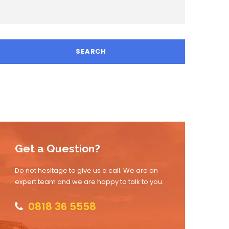
Get a Question?
Do not hesitage to give us a call. We are an
expert team and we are happy to talk to you.
0818 36 5558