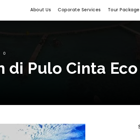
About Us
Coporate Services
Tour Package
0
 di Pulo Cinta Eco