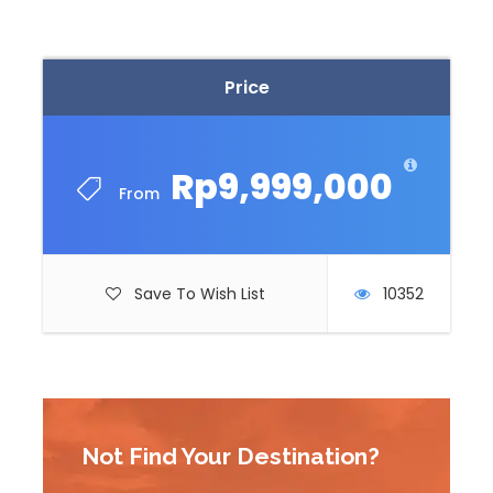
Price
Rp9,999,000
From
Save To Wish List
10352
Not Find Your Destination?