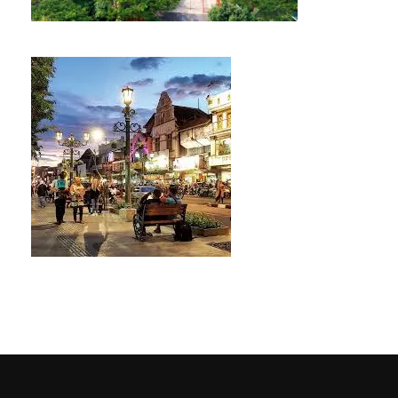
Tour Edukasi Hiburan di Jungleland
Sentul
1 Hari
Rp465,000
Availability : Low Season 2026
School Trip Overland Yogyakarta
4 Hari 3 Malam
Rp1,295,000
Availability : Low Season 2026