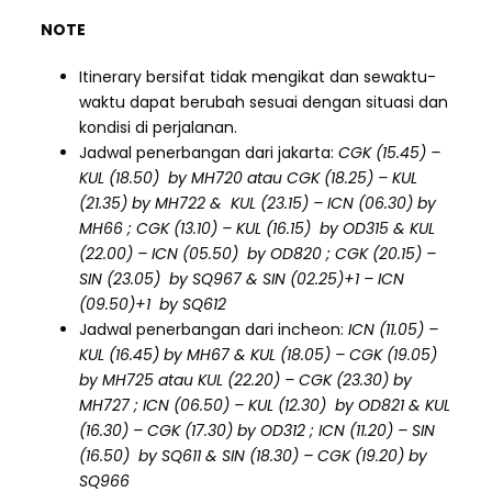
NOTE
Itinerary bersifat tidak mengikat dan sewaktu-
waktu dapat berubah sesuai dengan situasi dan
kondisi di perjalanan.
Jadwal penerbangan dari jakarta:
CGK (15.45) –
KUL (18.50) by MH720 atau CGK (18.25) – KUL
(21.35) by MH722 & KUL (23.15) – ICN (06.30) by
MH66 ; CGK (13.10) – KUL (16.15) by OD315 & KUL
(22.00) – ICN (05.50) by OD820 ; CGK (20.15) –
SIN (23.05) by SQ967 & SIN (02.25)+1 – ICN
(09.50)+1 by SQ612
Jadwal penerbangan dari incheon:
ICN (11.05) –
KUL (16.45) by MH67 & KUL (18.05) – CGK (19.05)
by MH725 atau KUL (22.20) – CGK (23.30) by
MH727 ; ICN (06.50) – KUL (12.30) by OD821 & KUL
(16.30) – CGK (17.30) by OD312 ; ICN (11.20) – SIN
(16.50) by SQ611 & SIN (18.30) – CGK (19.20) by
SQ966