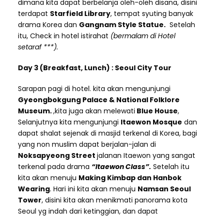
dimana kita dapat berbelanja oleh-oleh disana, disini
terdapat
Starfield Library
, tempat syuting banyak
drama Korea dan
Gangnam Style Statue.
Setelah
itu, Check in hotel istirahat
(bermalam di Hotel
setaraf ***).
Day 3 (Breakfast, Lunch) : Seoul City Tour
Sarapan pagi di hotel. kita akan mengunjungi
Gyeongbokgung Palace & National Folklore
Museum.
,kita juga akan melewati
Blue House
,
Selanjutnya kita mengunjungi
Itaewon Mosque
dan
dapat shalat sejenak di masjid terkenal di Korea, bagi
yang non muslim dapat berjalan-jalan di
Noksapyeong Street
jalanan Itaewon yang sangat
terkenal pada drama
“Itaewon Class”.
Setelah itu
kita akan menuju
Making Kimbap dan Hanbok
Wearing
. Hari ini kita akan menuju
Namsan Seoul
Tower
, disini kita akan menikmati panorama kota
Seoul yg indah dari ketinggian, dan dapat