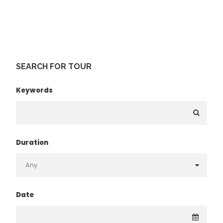
SEARCH FOR TOUR
Keywords
Duration
Date