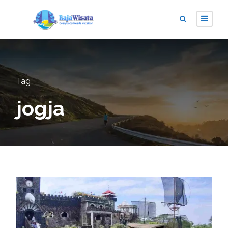
Tag
jogja