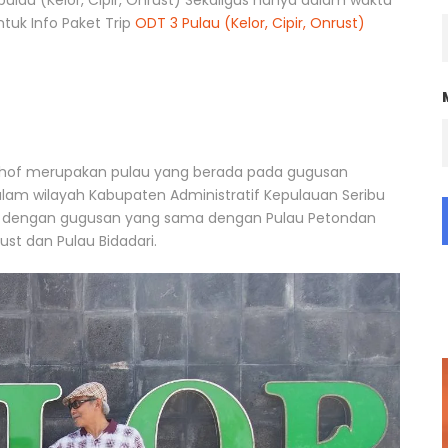
ulau (Kelor, Cipir, Onrust) Sekaligus hanya dalam waktu
tuk Info Paket Trip
ODT 3 Pulau (Kelor, Cipir, Onrust)
rkhof merupakan pulau yang berada pada gugusan
alam wilayah Kabupaten Administratif Kepulauan Seribu
atan dengan gugusan yang sama dengan Pulau Petondan
ust dan Pulau Bidadari.