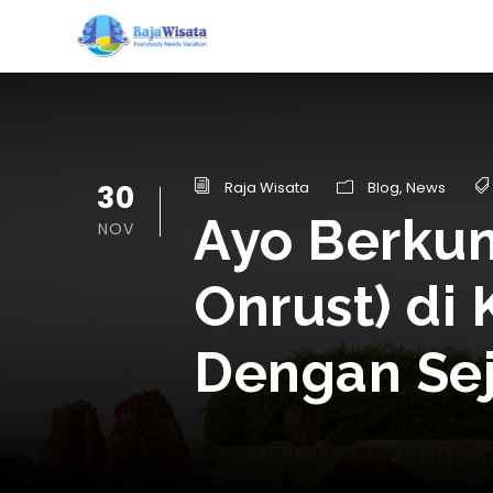
30
Raja Wisata
Blog
,
News
Ayo Berkunj
NOV
Onrust) di
Dengan Se