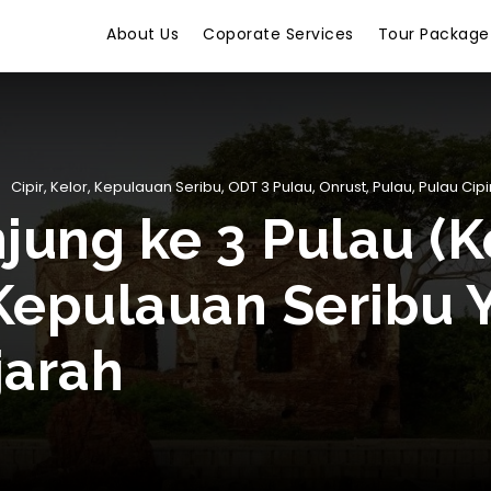
About Us
Coporate Services
Tour Package
Cipir
,
Kelor
,
Kepulauan Seribu
,
ODT 3 Pulau
,
Onrust
,
Pulau
,
Pulau Cipi
ung ke 3 Pulau (Kel
 Kepulauan Seribu 
jarah