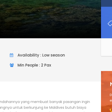
h
Availability : Low season
Min People : 2 Pax
D
e
keindahannya yang membuat banyak pasangan ingin
gnya untuk berkunjung ke Maldives butuh biaya