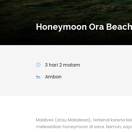
Honeymoon Ora Beac
3 hari 2 malam
Ambon
Maldives (atau Maladewa), terkenal karena 
melewatkan honeymoon di sana. Namun, sayan