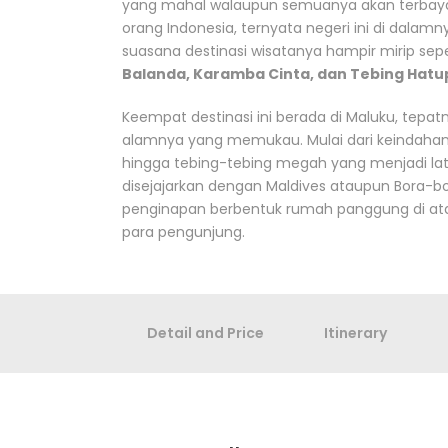
yang mahal walaupun semuanya akan terbayar
orang Indonesia, ternyata negeri ini di dala
suasana destinasi wisatanya hampir mirip seper
Balanda, Karamba Cinta, dan Tebing Hatu
Keempat destinasi ini berada di Maluku, tepa
alamnya yang memukau. Mulai dari keindahan
hingga tebing-tebing megah yang menjadi la
disejajarkan dengan Maldives ataupun Bora-bo
penginapan berbentuk rumah panggung di at
para pengunjung.
Detail and Price
Itinerary