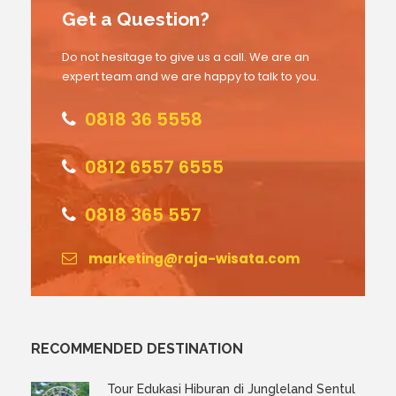
Get a Question?
Do not hesitage to give us a call. We are an
expert team and we are happy to talk to you.
0818 36 5558
0812 6557 6555
0818 365 557
marketing@raja-wisata.com
RECOMMENDED DESTINATION
Tour Edukasi Hiburan di Jungleland Sentul