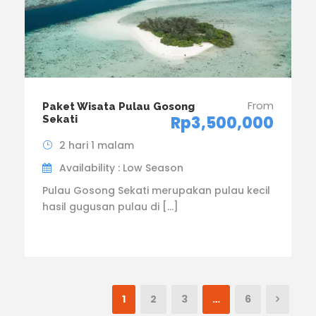
From
Paket Wisata Pulau Gosong
Rp3,500,000
Sekati
2 hari 1 malam
Availability : Low Season
Pulau Gosong Sekati merupakan pulau kecil
hasil gugusan pulau di […]
1
2
3
…
6