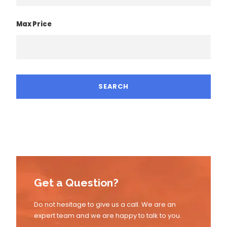
Max Price
Get a Question?
Do not hesitage to give us a call. We are an
expert team and we are happy to talk to you.