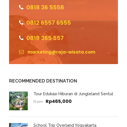
0818 36 5558
0812 6557 6555
0818 365 557
marketing@raja-wisata.com
RECOMMENDED DESTINATION
Tour Edukasi Hiburan di Jungleland Sentul
Rp465,000
From
School Trip Overland Yogyakarta