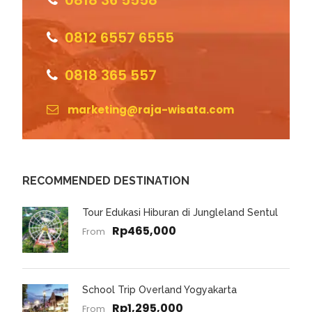
0818 36 5558
0812 6557 6555
0818 365 557
marketing@raja-wisata.com
RECOMMENDED DESTINATION
Tour Edukasi Hiburan di Jungleland Sentul
Rp465,000
From
School Trip Overland Yogyakarta
Rp1,295,000
From