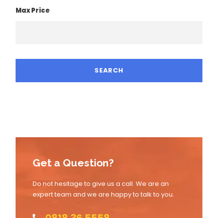
Max Price
Get a Question?
Do not hesitage to give us a call. We are an
expert team and we are happy to talk to you.