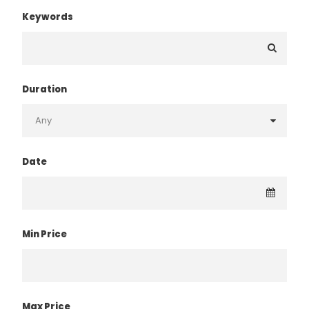
Keywords
Duration
Date
Min Price
Max Price