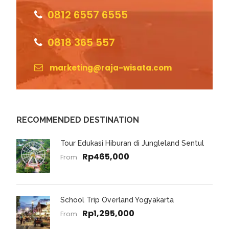
0812 6557 6555
0818 365 557
marketing@raja-wisata.com
RECOMMENDED DESTINATION
Tour Edukasi Hiburan di Jungleland Sentul
Rp465,000
From
School Trip Overland Yogyakarta
Rp1,295,000
From