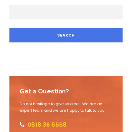
Get a Question?
Do not hesitage to give us a call. We are an
expert team and we are happy to talk to you.
0818 36 5558