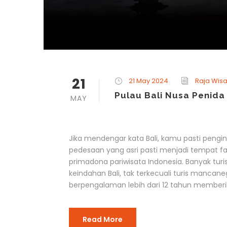
21
21 May 2024
Raja Wisa
Pulau Bali Nusa Penida
MAY
Jika mendengar kata Bali, kamu pasti pengin
pedesaan yang asri pasti menjadi tempat fav
primadona pariwisata Indonesia. Banyak turi
keindahan Bali, tak terkecuali turis mancan
berpengalaman lebih dari 12 tahun memberik
Read More