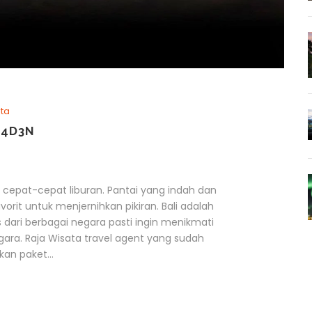
ta
 4D3N
 cepat-cepat liburan. Pantai yang indah dan
orit untuk menjernihkan pikiran. Bali adalah
s dari berbagai negara pasti ingin menikmati
egara. Raja Wisata travel agent yang sudah
an paket...