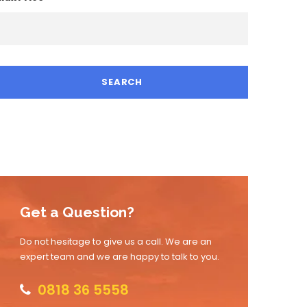
Get a Question?
Do not hesitage to give us a call. We are an
expert team and we are happy to talk to you.
0818 36 5558