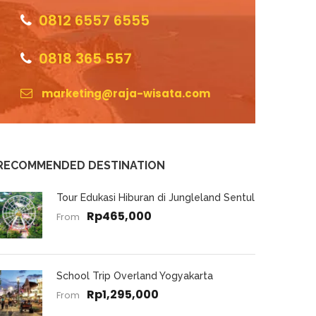
0812 6557 6555
0818 365 557
marketing@raja-wisata.com
RECOMMENDED DESTINATION
Tour Edukasi Hiburan di Jungleland Sentul
Rp465,000
From
School Trip Overland Yogyakarta
Rp1,295,000
From