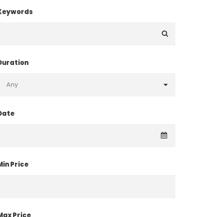
Keywords
Duration
Date
Min Price
Max Price